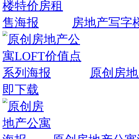
房地产写字
原创房地
即下载