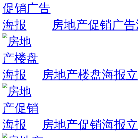
房地产促销广告
房地产楼盘海报
立
房地产促销海报
立