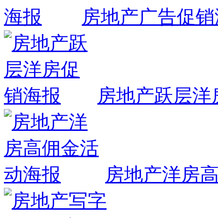
房地产广告促销
房地产跃层洋
房地产洋房