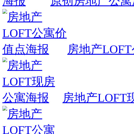
原创房地产公寓
房地产LOF
房地产LOF