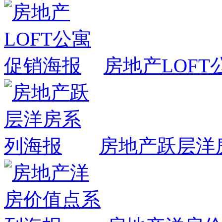
房地产LOF
房地产跃层洋