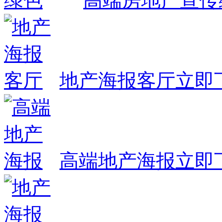
高端房地产宣传
地产海报客厅
立即
高端地产海报
立即