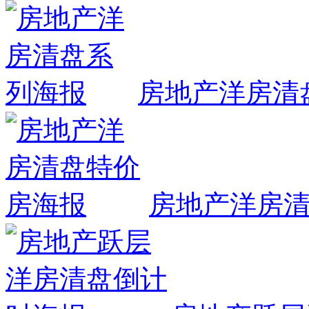
房地产洋房清
房地产洋房