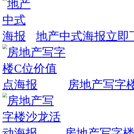
地产中式海报
立即
房地产写字
房地产写字