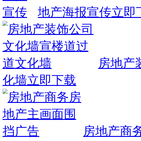
地产海报宣传
立即
房地产
化墙
立即下载
房地产商