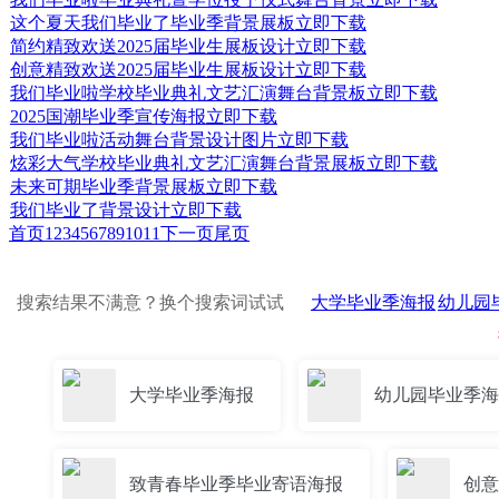
这个夏天我们毕业了毕业季背景展板
立即下载
简约精致欢送2025届毕业生展板设计
立即下载
创意精致欢送2025届毕业生展板设计
立即下载
我们毕业啦学校毕业典礼文艺汇演舞台背景板
立即下载
2025国潮毕业季宣传海报
立即下载
我们毕业啦活动舞台背景设计图片
立即下载
炫彩大气学校毕业典礼文艺汇演舞台背景展板
立即下载
未来可期毕业季背景展板
立即下载
我们毕业了背景设计
立即下载
首页
1
2
3
4
5
6
7
8
9
10
11
下一页
尾页
搜索结果不满意？换个搜索词试试
大学毕业季海报
幼儿园
大学毕业季海报
幼儿园毕业季海
致青春毕业季毕业寄语海报
创意