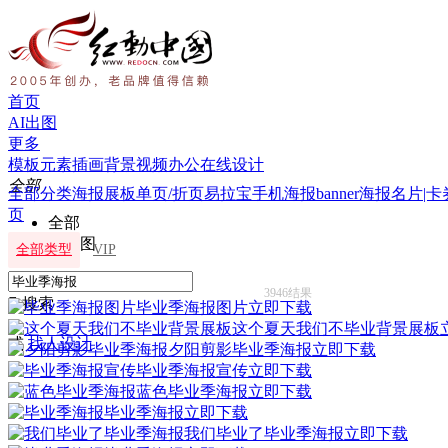
首页
AI出图
更多
模板
元素
插画
背景
视频
办公
在线设计
全部
全部分类
海报
展板
单页/折页
易拉宝
手机海报
banner海报
名片|卡
页
全部
摄影图
全部类型
VIP
3946结果

搜索
毕业季海报图片
立即下载
这个夏天我们不毕业背景展板
或
找人设计
夕阳剪影毕业季海报
立即下载
毕业季海报宣传
立即下载
蓝色毕业季海报
立即下载
毕业季海报
立即下载
我们毕业了毕业季海报
立即下载