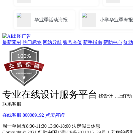
毕业季活动海报
小学毕业季海报
最新素材
热门标签
网站导航
账号充值
新手指南
帮助中心
红动
高校毕业季海报
手绘毕业季海报
创意毕业季海报背景
大学生毕业
毕业季海报背景图
时尚毕业季海
专业在线设计服务平台
找设计，上红动
联系客服
毕业季的海报
毕业季旅游海报
在线客服
800089192
点击咨询
周一至周五8:30-11:30 13:00-18:00
法定假日休息
Copyright © 2021 红动中国 |
浙ICP备2021015139号-1
若您的权利被