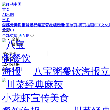
首页
AI出图
更多
模板
全部分类
元素
插画
海报
背景
展板
视频
易拉宝
办公
背景墙|装饰画
在线设计
单页/折页
挂画
PPT
文化
全部
元素
UI
全部类型
VIP
全部
摄影图

搜索
12546结果
八宝粥餐饮海报
立
或
找人设计