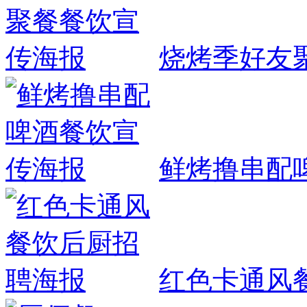
烧烤季好友
鲜烤撸串配
红色卡通风