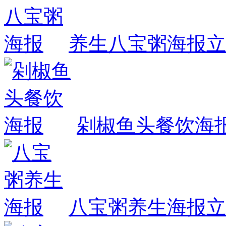
养生八宝粥海报
立
剁椒鱼头餐饮海
八宝粥养生海报
立