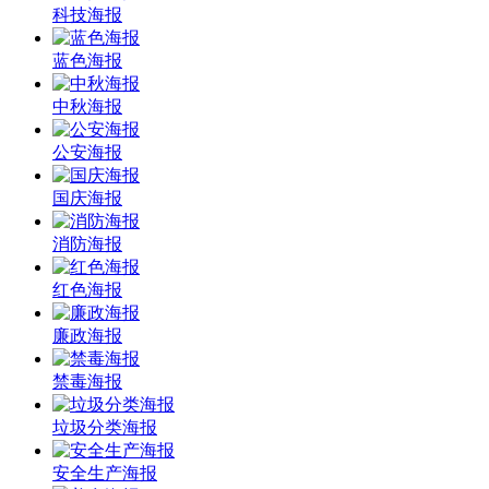
科技海报
蓝色海报
中秋海报
公安海报
国庆海报
消防海报
红色海报
廉政海报
禁毒海报
垃圾分类海报
安全生产海报