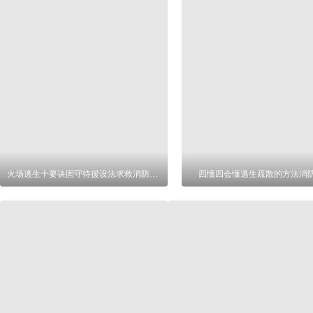
火场逃生十要诀固守待援设法求救消防海报
四懂四会懂逃生疏散的方法消