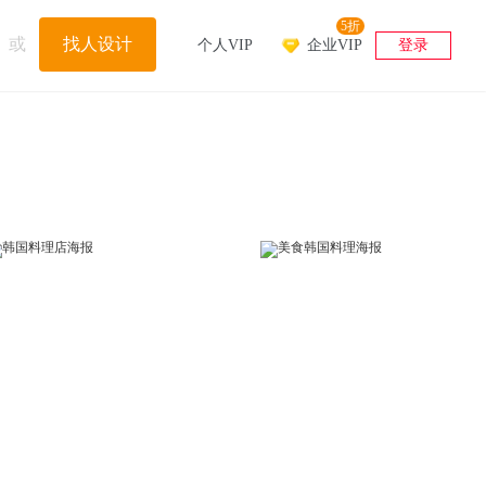
5折
或
找人设计
个人VIP
企业VIP
登录