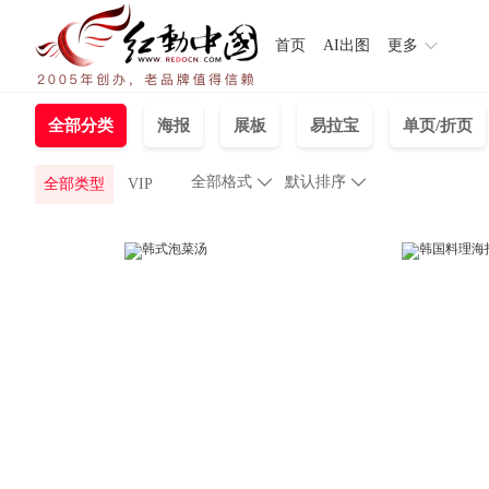
首页
AI出图
更多
全部分类
海报
展板
易拉宝
单页/折页
全部格式

默认排序

全部类型
VIP