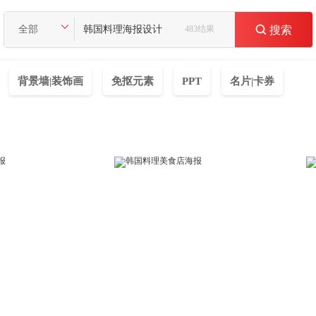
全部
483结果

搜索
背景墙|装饰画
免抠元素
PPT
名片|卡券