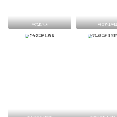
韩式泡菜汤
韩国料理海报