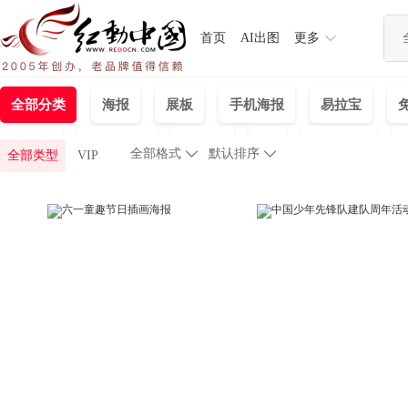
首页
AI出图
更多
全部分类
海报
展板
手机海报
易拉宝
手抄报
名片|卡券
公众号
UI
节日图片
全部格式

默认排序

全部类型
VIP