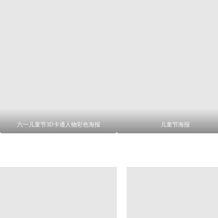
六一儿童节3D卡通人物彩色海报
儿童节海报