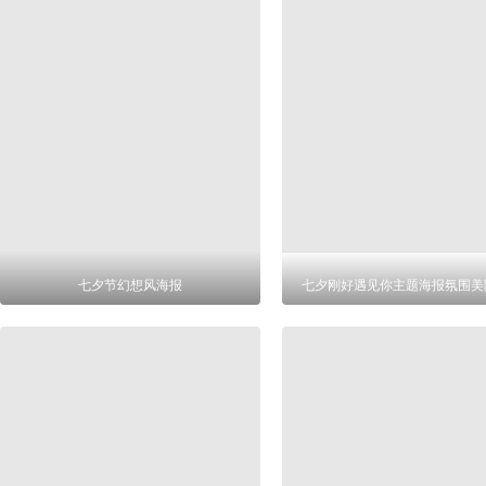
七夕节幻想风海报
七夕刚好遇见你主题海报氛围美