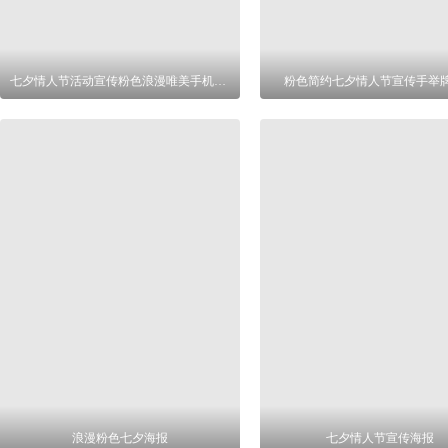
七夕情人节活动宣传粉色浪漫唯美手机海报
粉色简约七夕情人节宣传手举
浪漫粉色七夕海报
七夕情人节宣传海报