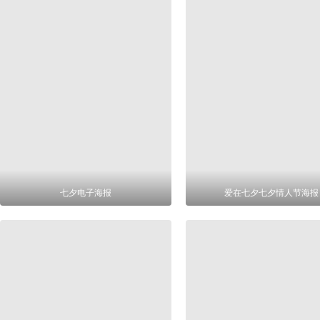
七夕电子海报
爱在七夕七夕情人节海报