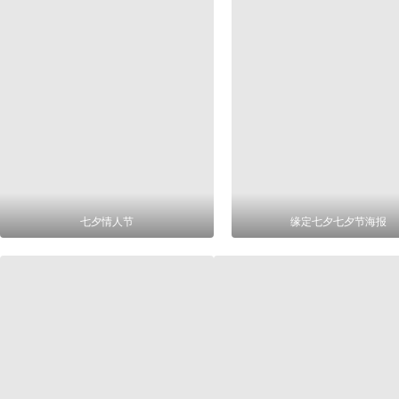
七夕情人节
缘定七夕七夕节海报