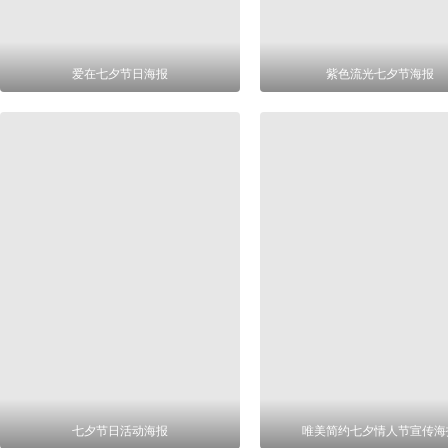
爱在七夕节日海报
紫色流光七夕节海报
七夕节日活动海报
唯美简约七夕情人节宣传海