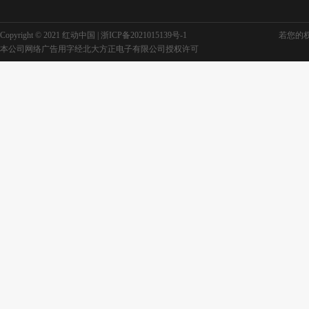
Copyright © 2021 红动中国 |
浙ICP备2021015139号-1
若您的权利
七夕节手机海报
七夕节古风海报
本公司网络广告用字经北大方正电子有限公司授权许可