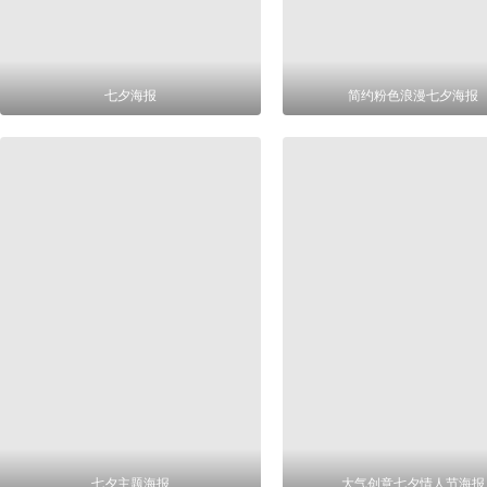
七夕海报
简约粉色浪漫七夕海报
七夕主题海报
大气创意七夕情人节海报