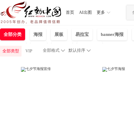
首页
AI出图
更多
全部分类
海报
展板
易拉宝
banner海报
名片|卡券
视频
手抄报
标识指示
全部格式

默认排序

全部类型
VIP