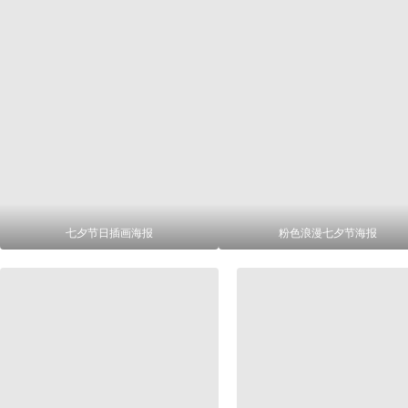
七夕节日插画海报
粉色浪漫七夕节海报