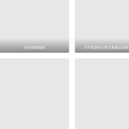
钻石戒指海报
大气高级钻石珠宝奢侈品海报