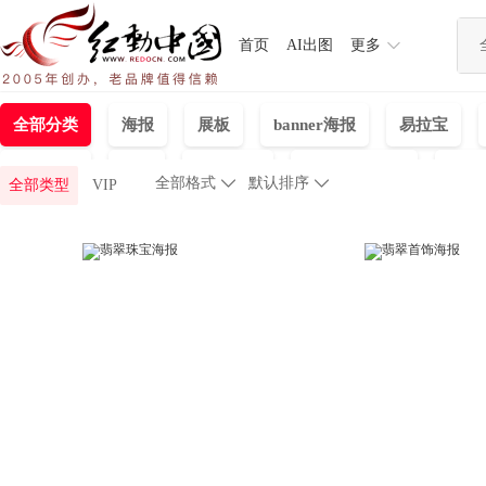
首页
AI出图
更多
全部分类
海报
展板
banner海报
易拉宝
免抠元素
PPT
产品设计
背景墙|装饰画
名片
全部格式

默认排序

全部类型
VIP