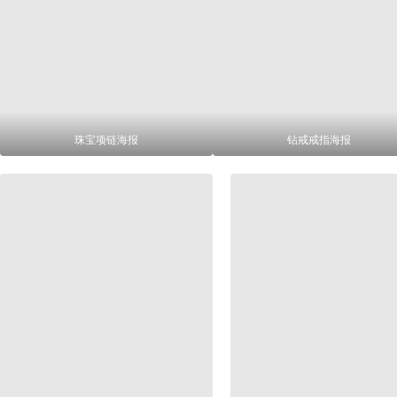
珠宝项链海报
钻戒戒指海报