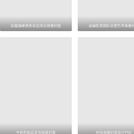
征服巅峰商务杂志传记画册封面
金融投资团队水墨艺术画册
牛奶乳制品宣传画册封面
科技画册封面设计PSD