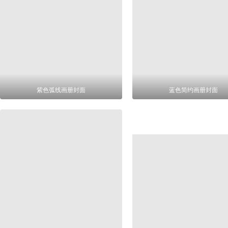
紫色弧线画册封面
蓝色简约画册封面