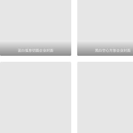
蓝白弧形切圆企业封面
黑白空心方形企业封面