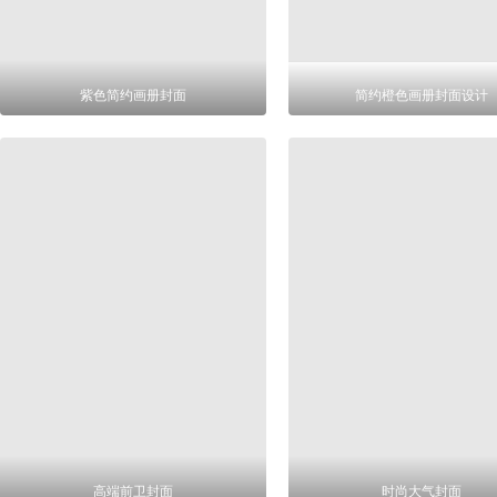
紫色简约画册封面
简约橙色画册封面设计
高端前卫封面
时尚大气封面