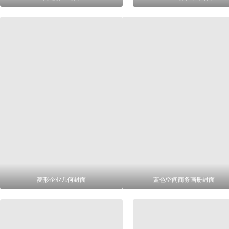
菱形企业几何封面
蓝色空间商务画册封面