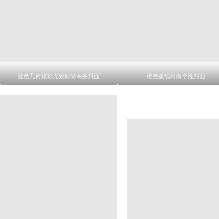
蓝色几何炫彩光效时尚商务封面
橙色弧线时尚个性封面