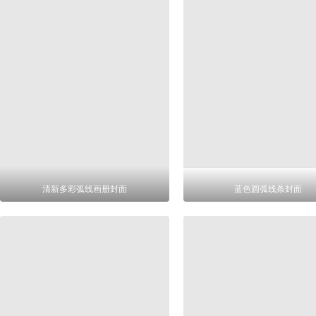
清新多彩弧线画册封面
蓝色圆弧线条封面