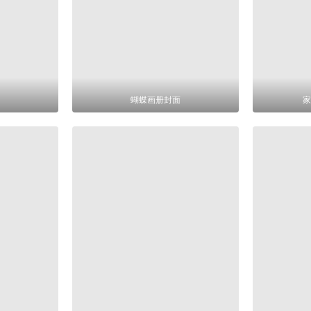
蝴蝶画册封面
家