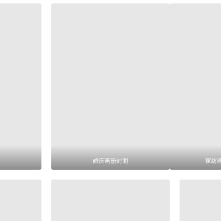
婚庆画册封面
家纺