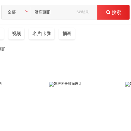
全部
649结果

搜索
册
视频
名片|卡券
插画
画册