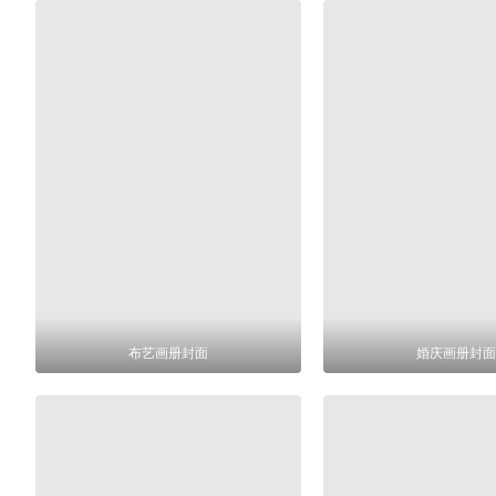
布艺画册封面
婚庆画册封面