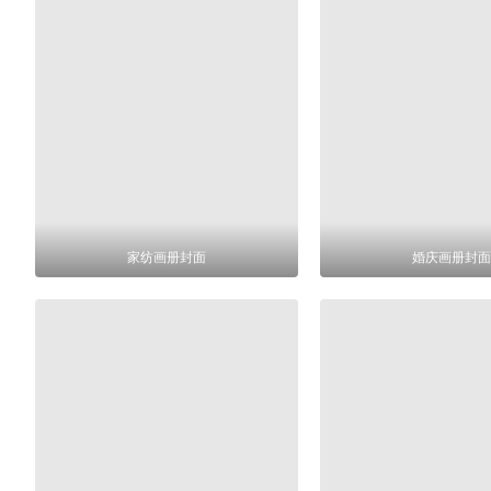
家纺画册封面
婚庆画册封面