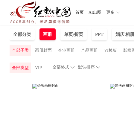
首页
AI出图
更多
全部分类
画册
单页/折页
PPT
婚庆|相
全部子类
画册封面
企业画册
产品画册
VI模板
影楼
全部格式

默认排序

全部类型
VIP