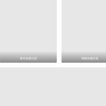
窗帘画册封面
蝴蝶画册封面