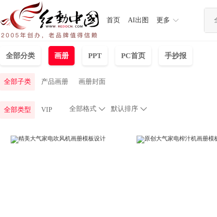
首页
AI出图
更多
全部分类
画册
PPT
PC首页
手抄报
全部子类
产品画册
画册封面
全部格式

默认排序

全部类型
VIP