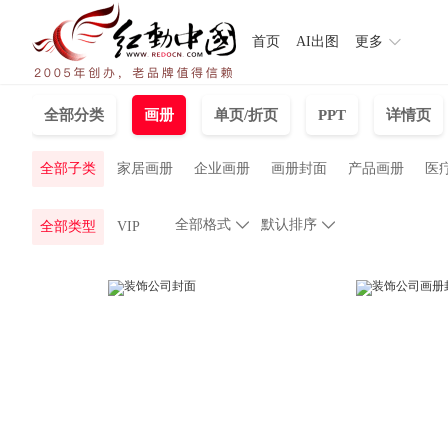
首页
AI出图
更多
全部分类
画册
单页/折页
PPT
详情页
全部子类
家居画册
企业画册
画册封面
产品画册
医
全部格式

默认排序

全部类型
VIP