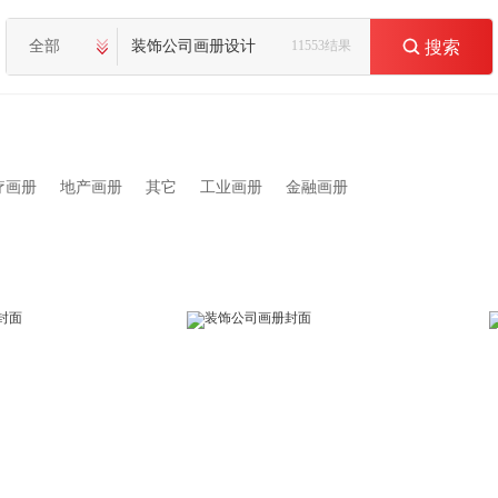
全部
11553结果

搜索
疗画册
地产画册
其它
工业画册
金融画册