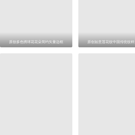
原创多色绣球花花朵简约矢量边框
原创如意莲花纹中国传统纹样