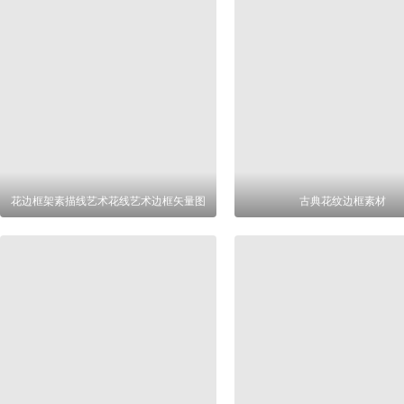
花边框架素描线艺术花线艺术边框矢量图
古典花纹边框素材