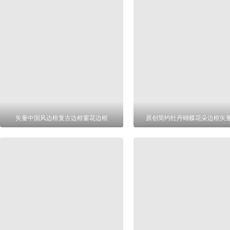
矢量中国风边框复古边框窗花边框
原创简约牡丹蝴蝶花朵边框矢