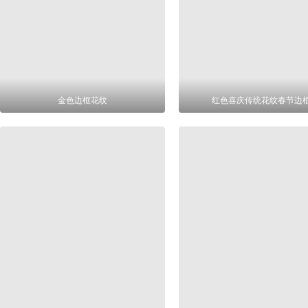
金色边框花纹
红色喜庆传统花纹春节边