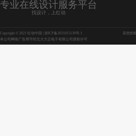
专业在线设计服务平台
找设计，上红动
圆形花纹边框
雕刻边框花纹
Copyright © 2021 红动中国 |
浙ICP备2021015139号-1
若您的权利
本公司网络广告用字经北大方正电子有限公司授权许可