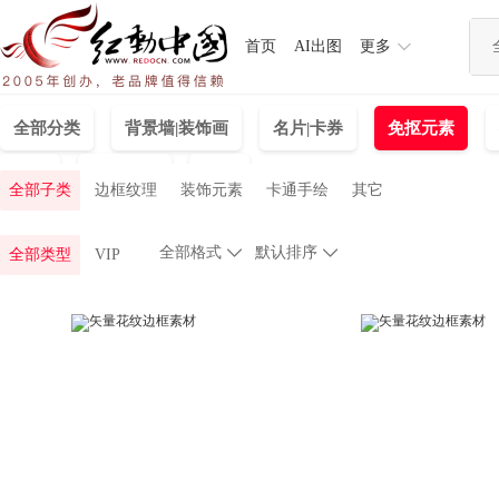
首页
AI出图
更多
全部分类
背景墙|装饰画
名片|卡券
免抠元素
海报
背景图片
画册
全部子类
边框纹理
装饰元素
卡通手绘
其它
全部格式

默认排序

全部类型
VIP