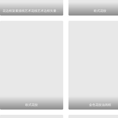
花边框架素描线艺术花线艺术边框矢量雕刻图
欧式花纹
欧式花纹
金色花纹油画框