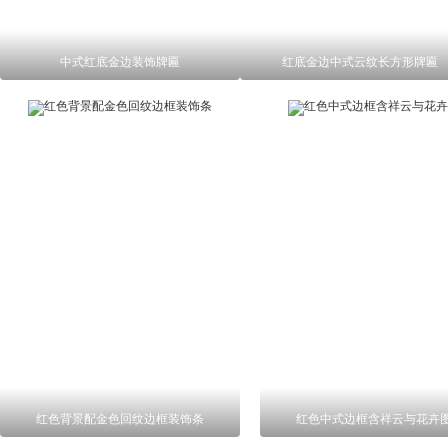
中式红底金边装饰牌匾
红底金边中式云纹长方形牌匾
红色背景配金色回纹边框装饰条
红色中式边框含祥云与花卉