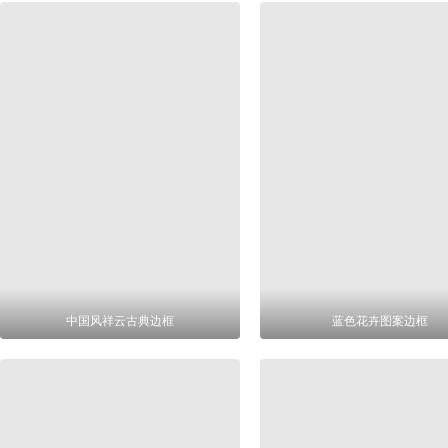
中国风祥云古典边框
蓝色花卉图案边框