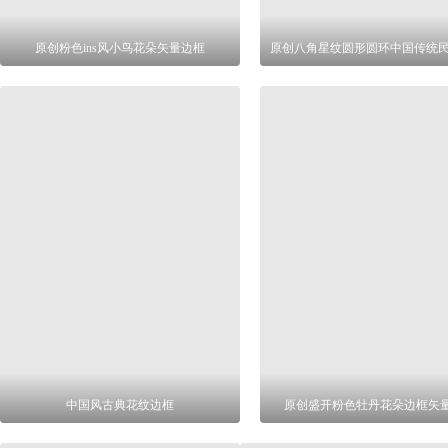
原创粉色ins风小鸟花朵矢量边框
中国风古典花纹边框
原创盛开粉色牡丹花朵边框矢