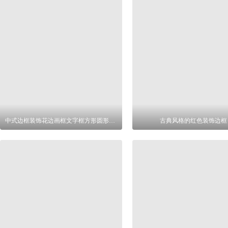
中式边框装饰花边画框文字框方形圆形纹样
古典风格的红色装饰边框