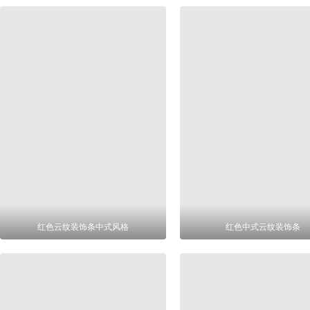
红色云纹装饰条中式风格
红色中式云纹装饰条