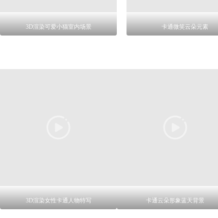
3D渲染可爱小猫室内场景
卡通微笑云朵元素
3D渲染女性卡通人物特写
卡通云朵形象蓝天背景