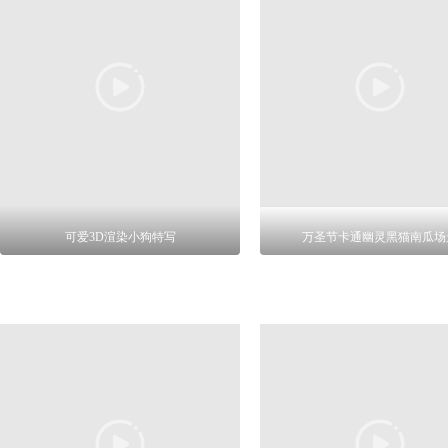
可爱3D渲染小狗特写
万圣节卡通幽灵黑猫南瓜场