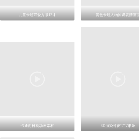
儿童卡通可爱方版12寸
黄色卡通人物惊讶表情画
卡通向日葵动画素材
3D渲染可爱宝宝形象