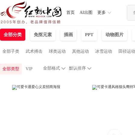
首页
AI出图
更多
全部分类
免抠元素
插画
PPT
动物图片
文化墙
全部子类
武术搏击
球类运动
其他运动
冰雪运动
田径运
全部格式

默认排序

全部类型
VIP