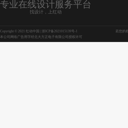
专业在线设计服务平台
找设计，上红动
可爱卡通五角星
卡通可爱边框
Copyright © 2021 红动中国 |
浙ICP备2021015139号-1
若您的权利
本公司网络广告用字经北大方正电子有限公司授权许可