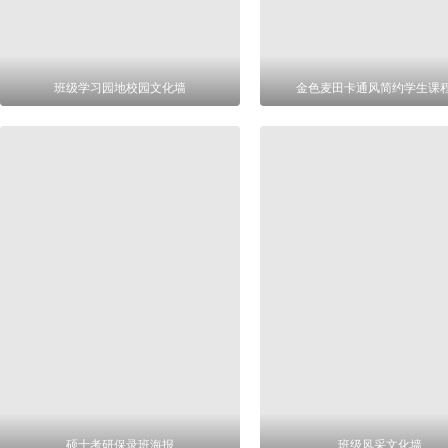
班级学习园地校园文化墙
金色麦田卡通风简约学生课
硕士考研保录班海报
班级风采文化墙