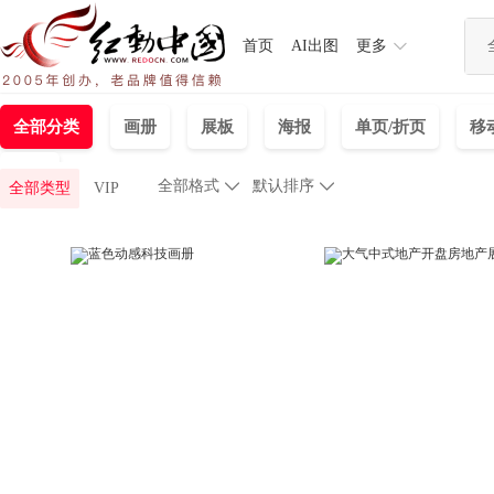
首页
AI出图
更多
全部分类
画册
展板
海报
单页/折页
移
背景
全部格式

默认排序

全部类型
VIP