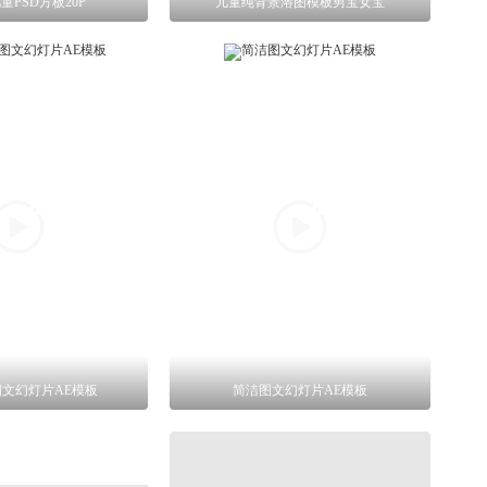
童PSD方板20P
儿童纯背景溶图模板男宝女宝
文幻灯片AE模板
简洁图文幻灯片AE模板