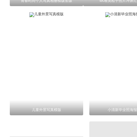
青春时尚个人写真相册模版竖版
4K唯美粒子照片冲屏
儿童外景写真模版
小清新毕业照海报