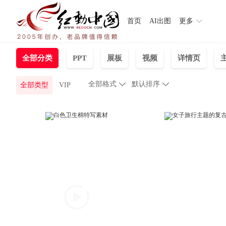
首页
AI出图
更多
全部分类
PPT
展板
视频
详情页
全部格式

默认排序

全部类型
VIP