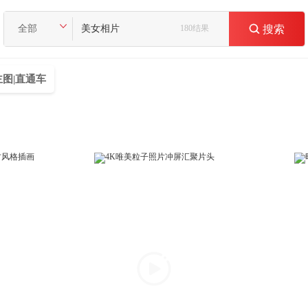
全部
180结果

搜索
主图|直通车