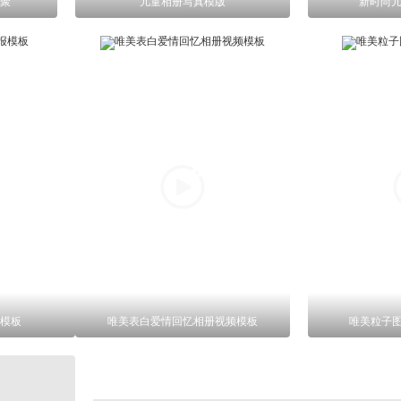
汇聚
儿童相册写真模版
新时尚儿
模板
唯美表白爱情回忆相册视频模板
唯美粒子图