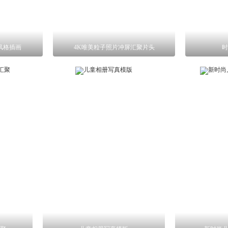
风格插画
4K唯美粒子照片冲屏汇聚片头
时