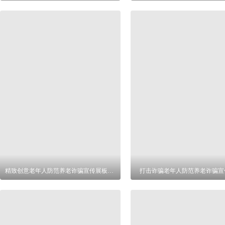
精致创意老年人防范养老诈骗宣传展板设计
打击诈骗老年人防范养老诈骗宣