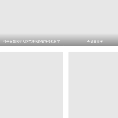
打击诈骗老年人防范养老诈骗宣传易拉宝
会员日海报