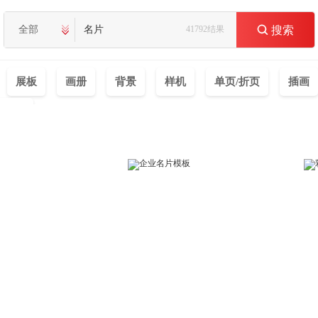
全部
41792结果

搜索
展板
画册
背景
样机
单页/折页
插画
视频