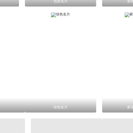
包装名片
装
绿色名片
家