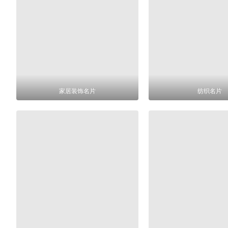
家居装饰名片
纺织名片