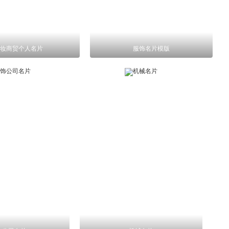
妆商贸个人名片
服饰名片模版