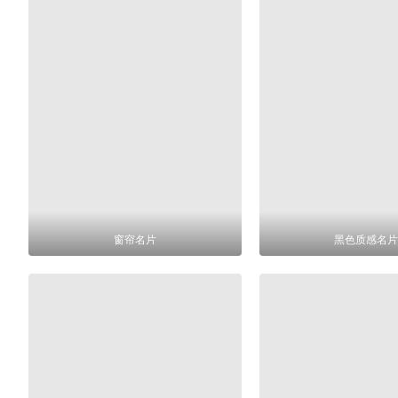
窗帘名片
黑色质感名片