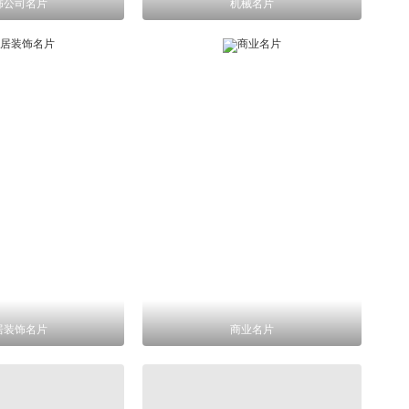
饰公司名片
机械名片
居装饰名片
商业名片