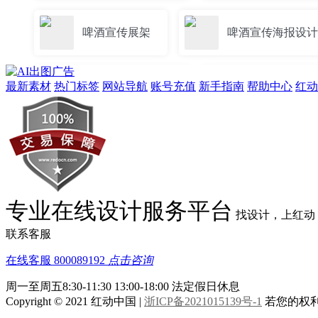
啤酒宣传展架
啤酒宣传海报设计
最新素材
热门标签
网站导航
账号充值
新手指南
帮助中心
红动
啤酒烧烤宣传灯箱
啤酒小龙虾烧
啤酒宣传图
啤酒促销宣传易拉宝
烧烤啤酒美食宣传
啤酒商业宣传
专业在线设计服务平台
找设计，上红动
联系客服
在线客服
800089192
点击咨询
周一至周五8:30-11:30 13:00-18:00
法定假日休息
Copyright © 2021 红动中国 |
浙ICP备2021015139号-1
若您的权利被