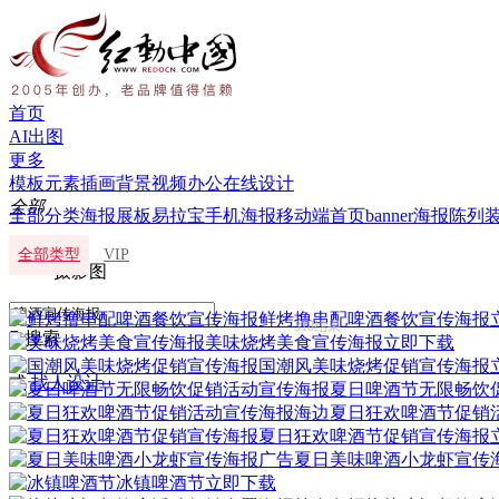
首页
AI出图
更多
模板
元素
插画
背景
视频
办公
在线设计
全部
全部分类
海报
展板
易拉宝
手机海报
移动端首页
banner海报
陈列
全部
全部类型
VIP
摄影图
鲜烤撸串配啤酒餐饮宣传海报
318结果

搜索
美味烧烤美食宣传海报
立即下载
国潮风美味烧烤促销宣传海报
或
找人设计
夏日啤酒节无限畅饮
夏日狂欢啤酒节促销
夏日狂欢啤酒节促销宣传海报
夏日美味啤酒小龙虾宣传
冰镇啤酒节
立即下载