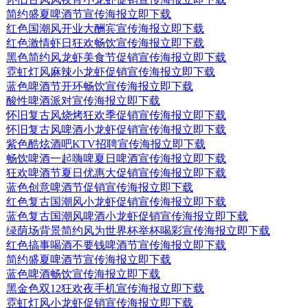
简约盛夏啤酒节宣传海报
立即下载
红色国潮风开业大酬宾宣传海报
立即下载
红色激情虾日狂欢畅饮宣传海报
立即下载
黑色简约风龙虾美食节促销宣传海报
立即下载
霓虹灯风麻辣小龙虾促销宣传海报
立即下载
蓝色啤酒节开环畅饮宣传海报
立即下载
酸性啤酒派对宣传海报
立即下载
怀旧复古风烧烤狂欢季促销宣传海报
立即下载
怀旧复古风啤酒小龙虾促销宣传海报
立即下载
紫色酷炫酒吧KTV招聘宣传海报
立即下载
畅饮啤酒一起嗨啤夏日啤酒宣传海报
立即下载
狂欢啤酒节夏日优惠大促销宣传海报
立即下载
蓝色创意啤酒节促销宣传海报
立即下载
红色复古国潮风小龙虾促销宣传海报
立即下载
蓝色复古国潮风啤酒小龙虾促销宣传海报
立即下载
绿荫场背景简约风为世界杯举杯喝彩宣传海报
立即下载
红色搞事喝酒不要钱啤酒节宣传海报
立即下载
简约盛夏啤酒节宣传海报
立即下载
蓝色啤酒畅饮宣传海报
立即下载
黑金色双12狂欢夜手机宣传海报
立即下载
霓虹灯风小龙虾促销宣传海报
立即下载