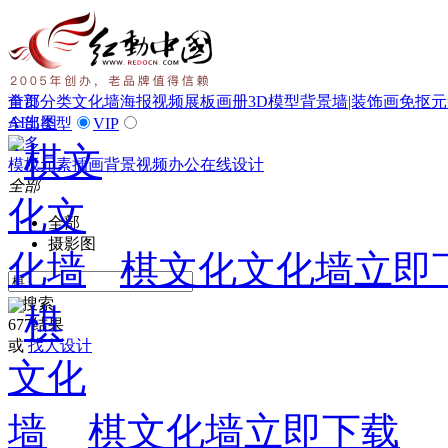
首页
全部分类
文化墙
海报
视频
展板
画册
3D模型
背景墙|装饰画
免抠元
AI出图
全部类型
VIP
更多
模板
元素
插画
背景
视频
办公
在线设计
全部
全部
摄影图
棋文化文化墙
立即

搜索
677结果
或
找人设计
棋文化墙
立即下载