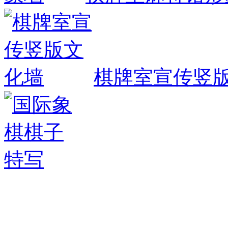
棋牌室宣传竖