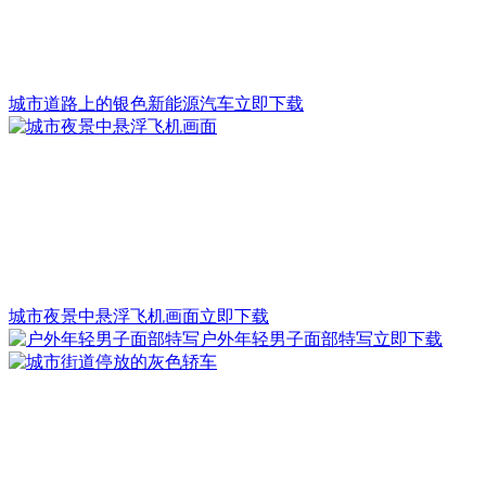
城市道路上的银色新能源汽车
立即下载
城市夜景中悬浮飞机画面
立即下载
户外年轻男子面部特写
立即下载