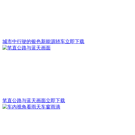
城市中行驶的银色新能源轿车
立即下载
笔直公路与蓝天画面
立即下载