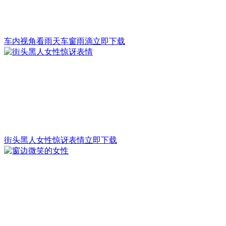
车内视角看雨天车窗雨滴
立即下载
街头黑人女性惊讶表情
立即下载