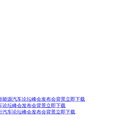
新能源汽车论坛峰会发布会背景
立即下载
车论坛峰会发布会背景
立即下载
行汽车论坛峰会发布会背景
立即下载