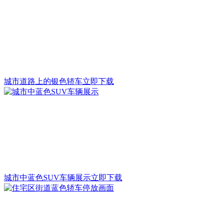
城市道路上的银色轿车
立即下载
城市中蓝色SUV车辆展示
立即下载