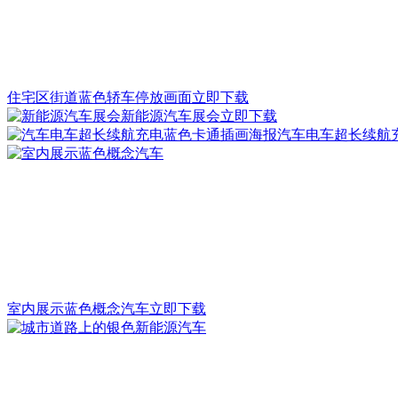
住宅区街道蓝色轿车停放画面
立即下载
新能源汽车展会
立即下载
汽车电车超长续航
室内展示蓝色概念汽车
立即下载