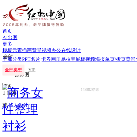
首页
AI出图
更多
模板
元素
插画
背景
视频
办公
在线设计
全部
全部分类
PPT
名片|卡券
画册
易拉宝
展板
视频
海报
单页/折页
背景
全部
全部类型
VIP
摄影图
148882结果

搜索
或
找人设计