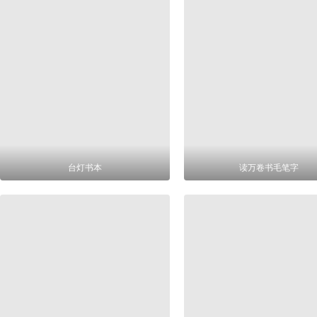
台灯书本
读万卷书毛笔字