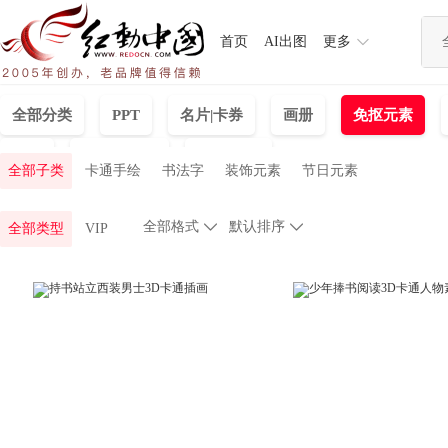
首页
AI出图
更多
全部分类
PPT
名片|卡券
画册
免抠元素
插画
灵感创意图
婚庆|相册
全部子类
卡通手绘
书法字
装饰元素
节日元素
全部格式

默认排序

全部类型
VIP