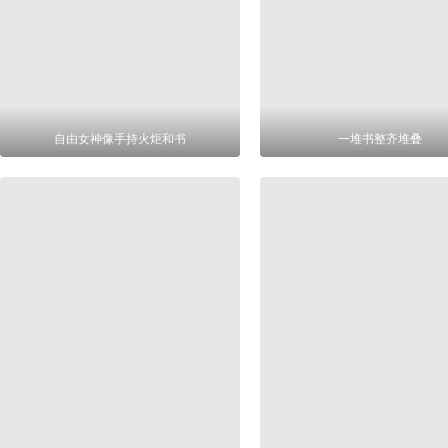
自由女神像手持火炬和书
一堆书整齐堆叠