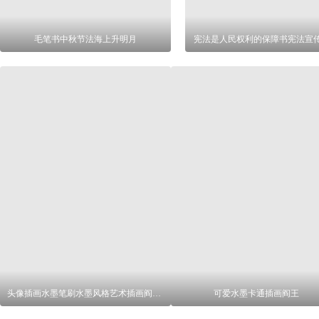
毛笔书中秋节法海上升明月
宪法是人民权利的保障书宪法宣
头像插画水墨笔刷水墨风格艺术插画阎罗王
可爱水墨卡通插画阎王