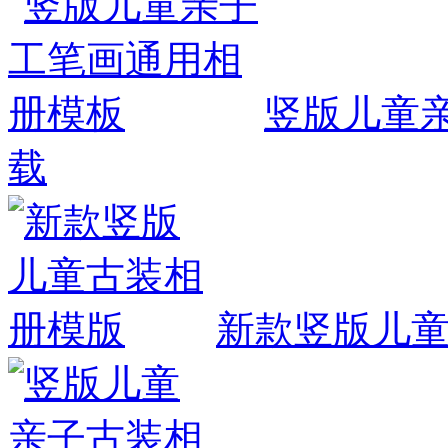
竖版儿童
载
新款竖版儿