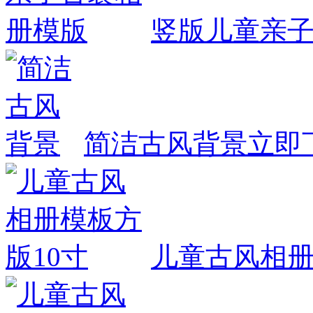
竖版儿童亲
简洁古风背景
立即
儿童古风相册