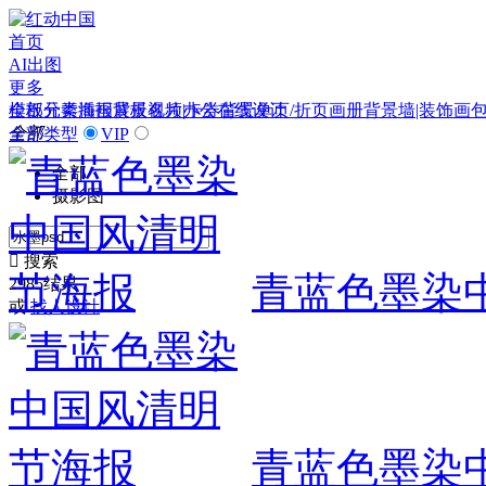
首页
AI出图
更多
模板
全部分类
元素
插画
海报
背景
展板
视频
名片|卡券
办公
在线设计
背景
单页/折页
画册
背景墙|装饰画
全部
全部类型
VIP
全部
摄影图

搜索
青蓝色墨染
2985结果
或
找人设计
青蓝色墨染