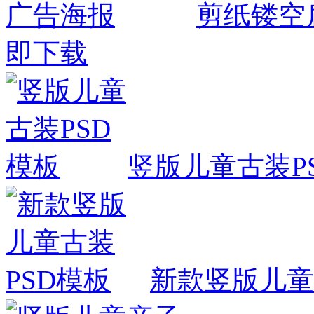
剪纸镂空
即下载
竖版儿童古装P
新款竖版儿童