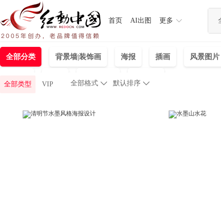
首页
AI出图
更多
全部分类
背景墙|装饰画
海报
插画
风景图片
易拉宝
背景
单页/折页
PC首页
全部格式

默认排序

全部类型
VIP