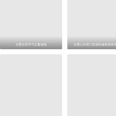
水墨古风节气立夏海报
水墨山水情三联画轻奢家居装