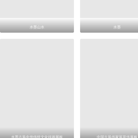
水墨山水
水墨
水墨古风中华传统文化挂画展板
中国古风传家风宣传展板