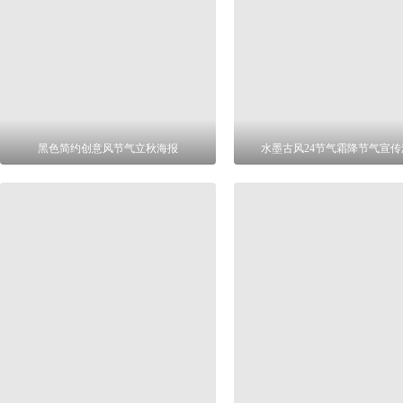
黑色简约创意风节气立秋海报
水墨古风24节气霜降节气宣传