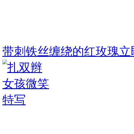
带刺铁丝缠绕的红玫瑰
立