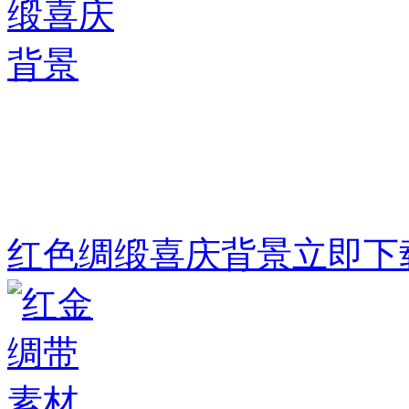
红色绸缎喜庆背景
立即下