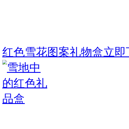
红色雪花图案礼物盒
立即