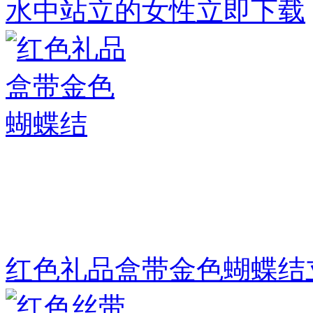
水中站立的女性
立即下载
红色礼品盒带金色蝴蝶结