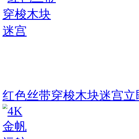
红色丝带穿梭木块迷宫
立