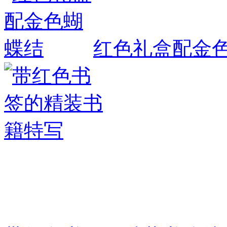
红色礼盒配金