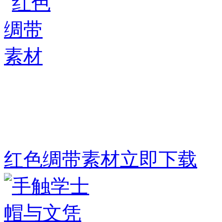
红色绸带素材
立即下载