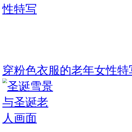
穿粉色衣服的老年女性特