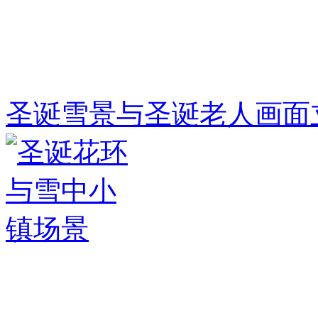
圣诞雪景与圣诞老人画面