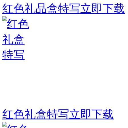
红色礼品盒特写
立即下载
红色礼盒特写
立即下载