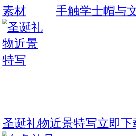
手触学士帽与
圣诞礼物近景特写
立即下