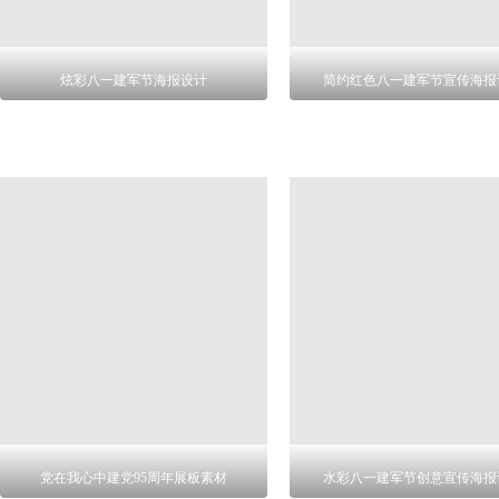
炫彩八一建军节海报设计
简约红色八一建军节宣传海报
党在我心中建党95周年展板素材
水彩八一建军节创意宣传海报