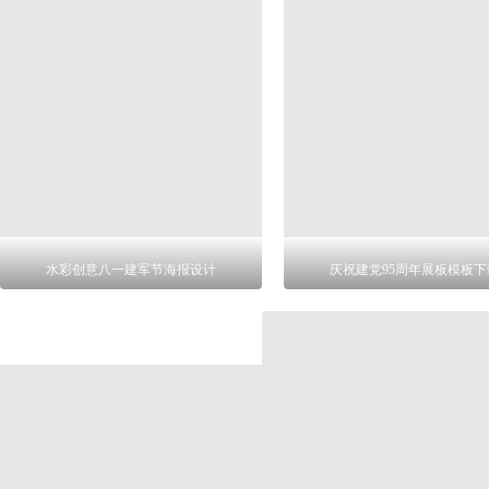
水彩创意八一建军节海报设计
庆祝建党95周年展板模板下