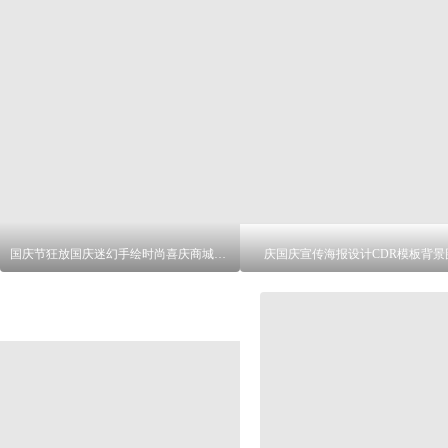
国庆节狂放国庆迷幻手绘时尚喜庆商城商场PSD高清300DPI分层印刷活动海报素材
庆国庆宣传海报设计CDR模板背景