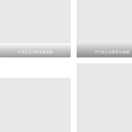
红色立党为民党建展板
大气宪法宣誓誓词展板