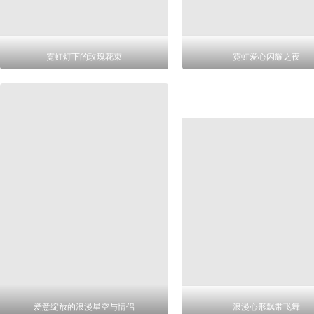
霓虹灯下的玫瑰花束
霓虹爱心闪耀之夜
爱意绽放的浪漫星空与情侣
浪漫心形飘带飞舞