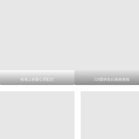
砖墙上的爱心霓虹灯
520爱的告白插画海报