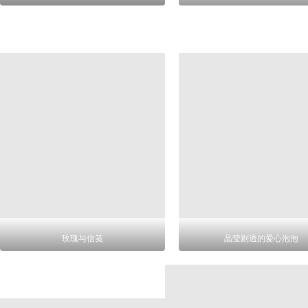
玫瑰与信笺
晶莹剔透的爱心泡泡