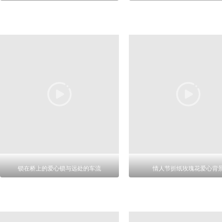
锁在桥上的爱心锁与远处的车流
情人节折纸玫瑰花爱心背