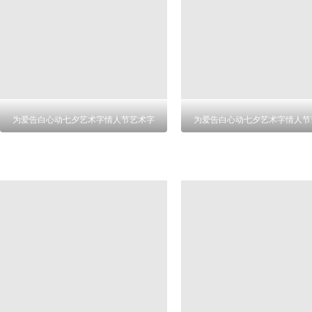
为爱告白心动七夕艺术字情人节艺术字
为爱告白心动七夕艺术字情人节