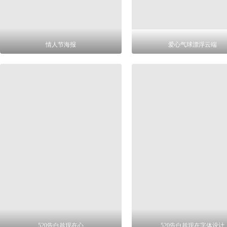
情人节海报
爱心气球漂浮云端
520告白趁现在心
520告白趁现在字体设计