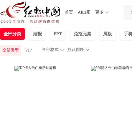
首页
AI出图
更多
全部分类
海报
PPT
免抠元素
展板
手
插画
背景
全部格式

默认排序

全部类型
VIP