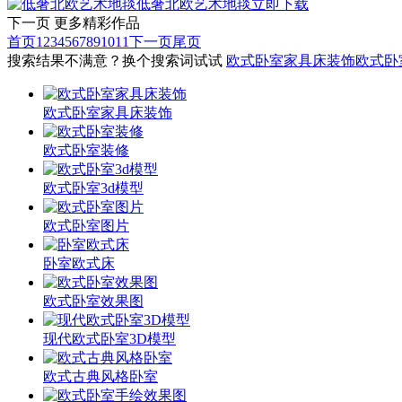
低奢北欧艺术地毯
立即下载
下一页 更多精彩作品
首页
1
2
3
4
5
6
7
8
9
10
11
下一页
尾页
搜索结果不满意？换个搜索词试试
欧式卧室家具床装饰
欧式卧
欧式卧室家具床装饰
欧式卧室装修
欧式卧室3d模型
欧式卧室图片
卧室欧式床
欧式卧室效果图
现代欧式卧室3D模型
欧式古典风格卧室