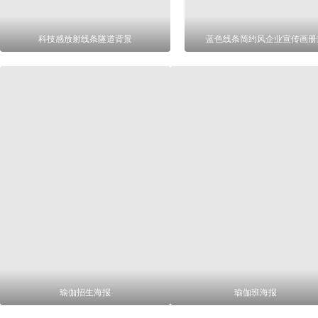
科技感放射线条隧道背景
蓝色线条简约风企业宣传画册
瑜伽招生海报
瑜伽班海报