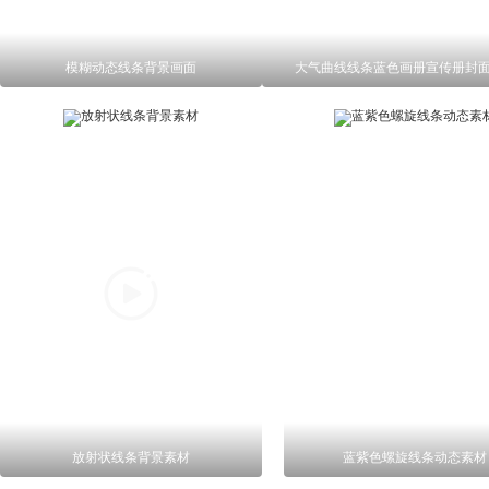
模糊动态线条背景画面
大气曲线线条蓝色画册宣传册封
放射状线条背景素材
蓝紫色螺旋线条动态素材