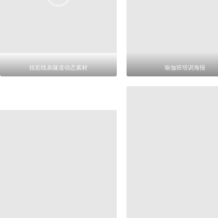
炫彩线条隧道动态素材
瑜伽班培训海报