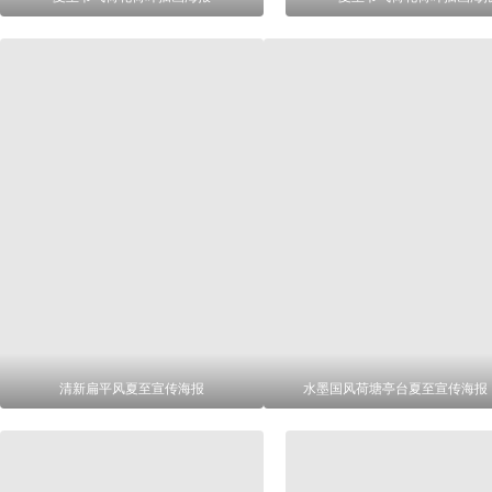
清新扁平风夏至宣传海报
水墨国风荷塘亭台夏至宣传海报