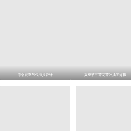
原创夏至节气海报设计
夏至节气荷花荷叶插画海报