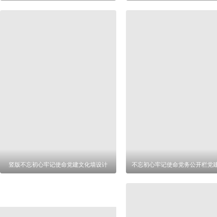
竖版不忘初心牢记使命党建文化墙设计
不忘初心牢记使命党务公开栏党