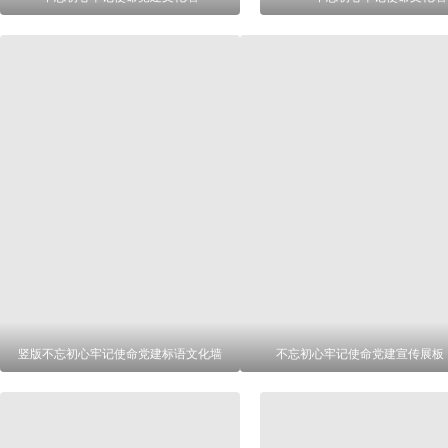
竖版不忘初心牢记使命党建标语文化墙
不忘初心牢记使命党建宣传展板