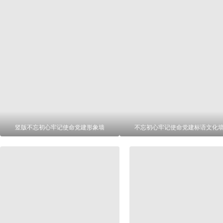
竖版不忘初心牢记使命党建形象墙
不忘初心牢记使命党建标语文化