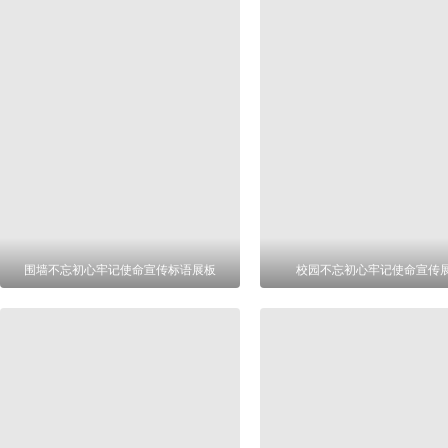
围墙不忘初心牢记使命宣传标语展板
校园不忘初心牢记使命宣传