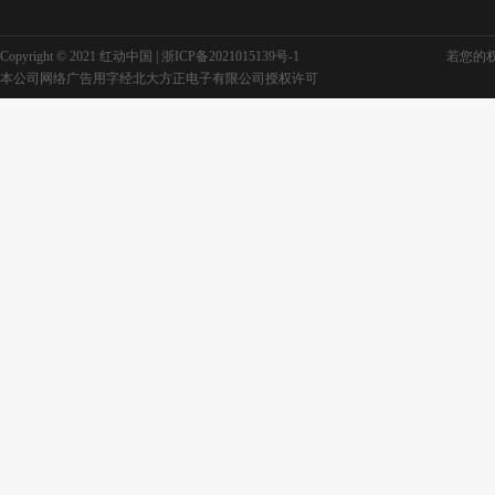
Copyright © 2021 红动中国 |
浙ICP备2021015139号-1
若您的权利
不忘初心照片墙
视频不忘初心
本公司网络广告用字经北大方正电子有限公司授权许可