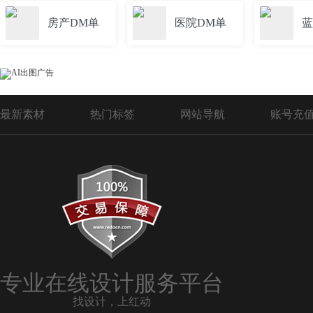
房产DM单
医院DM单
蓝
招生DM单
端午DM单
超
最新素材
热门标签
网站导航
账号充
学校DM单
简介dm单
开
招生宣传DM单
促销DM单
安全生产月DM单
超市盛大开业DM单
专业在线设计服务平台
找设计，上红动