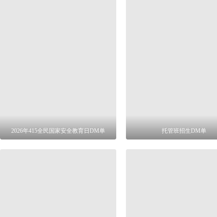
2026年415全民国家安全教育日DM单
托管班招生DM单