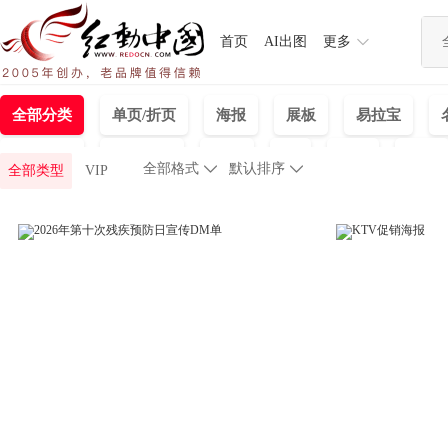
首页
AI出图
更多
全部分类
单页/折页
海报
展板
易拉宝
标识指示
免抠元素
样机
UI
PPT
包装
全部格式

默认排序

全部类型
VIP