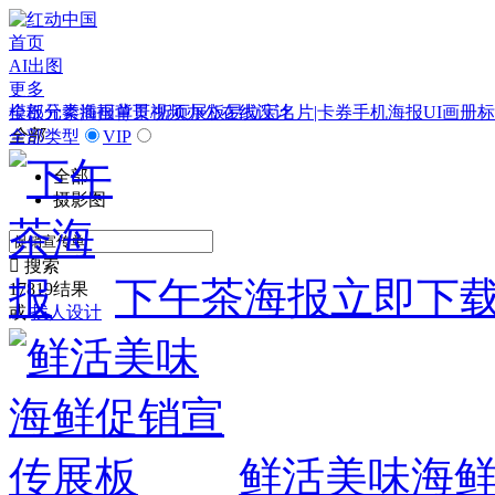
首页
AI出图
更多
模板
全部分类
元素
插画
海报
背景
单页/折页
视频
办公
展板
在线设计
易拉宝
名片|卡券
手机海报
UI
画册
标
全部
全部类型
VIP
全部
摄影图

搜索
下午茶海报
立即下
17819结果
或
找人设计
鲜活美味海