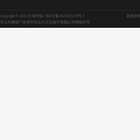
Copyright © 2021 红动中国 |
浙ICP备2021015139号-1
若您的权利
学校宣传单模板背景
中国风学校宣传单
本公司网络广告用字经北大方正电子有限公司授权许可