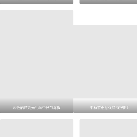
蓝色酷炫高光礼颂中秋节海报
中秋节创意促销海报图片