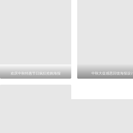
欢庆中秋特惠节日疯狂抢购海报
中秋大促感恩回馈海报设