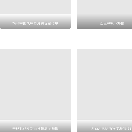
简约中国风中秋月饼促销传单
蓝色中秋节海报
中秋礼品盒封面月饼展示海报
圆满之秋活动宣传海报设