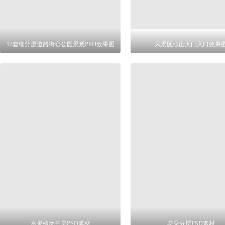
12套细分层道路街心公园景观PSD效果图
风景区假山大门入口效果
水果植物分层PSD素材
花朵分层PSD素材