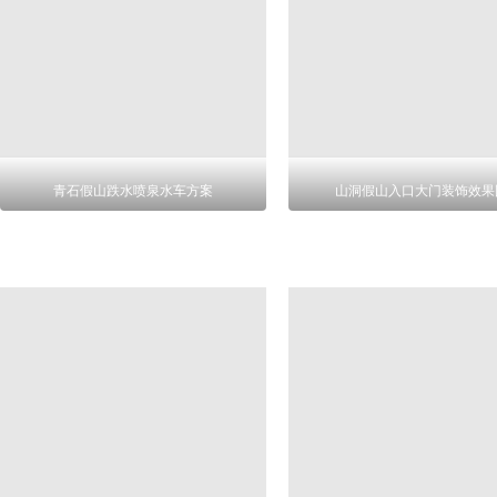
青石假山跌水喷泉水车方案
山洞假山入口大门装饰效果