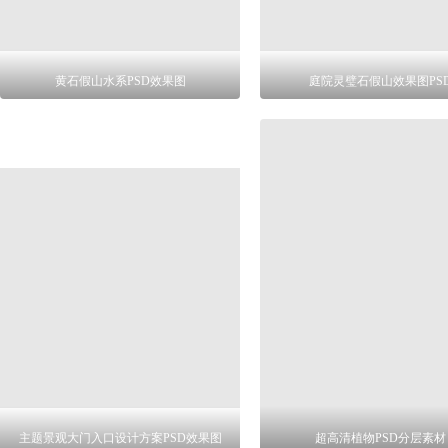
黄石假山水系PSD效果图
庭院灵璧石假山效果图PS
主题景观大门入口设计方案PSD效果图
超高清植物PSD分层素材