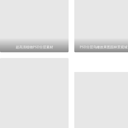
超高清植物PSD分层素材
PSD分层鸟瞰效果图园林景观城