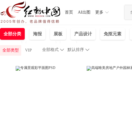
首页
AI出图
更多
全部分类
海报
展板
产品设计
免抠元素
3D模型
banner海报
样机
全部格式

默认排序

全部类型
VIP