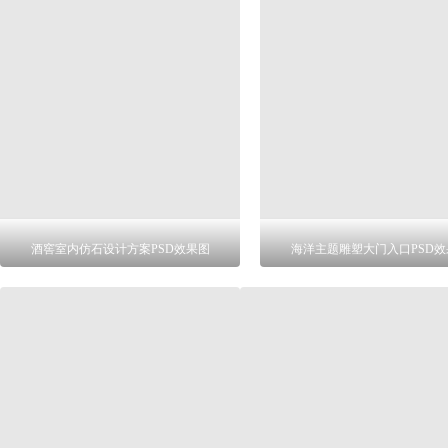
酒窖室内仿石设计方案PSD效果图
海洋主题雕塑大门入口PSD效