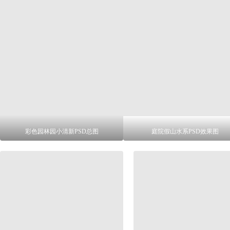
彩色园林园小清新PSD总图
庭院假山水系PSD效果图