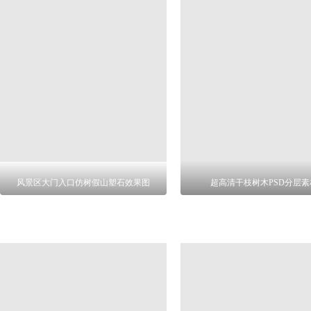
风景区大门入口仿树假山塑石效果图
超高清干枝树木PSD分层素