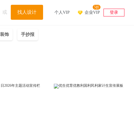
5折
或
找人设计
个人VIP
企业VIP
登录
装饰
手抄报