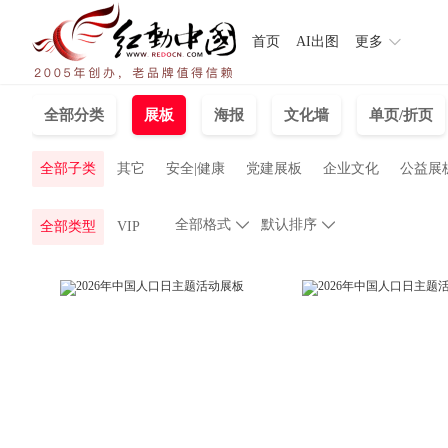
首页
AI出图
更多
全部分类
展板
海报
文化墙
单页/折页
全部子类
其它
安全|健康
党建展板
企业文化
公益展
全部格式

默认排序

全部类型
VIP