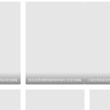
知识宣传展板
优生优育优教利国利民利家计生宣传展板
三孩生育政策优