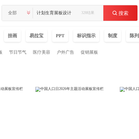
全部
328结果

搜索
挂画
易拉宝
PPT
标识指示
制度
陈列
板
节日节气
医疗美容
户外广告
促销展板