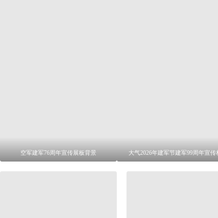
空军建军76周年宣传展板背景
大气2026年建军节建军99周年宣传