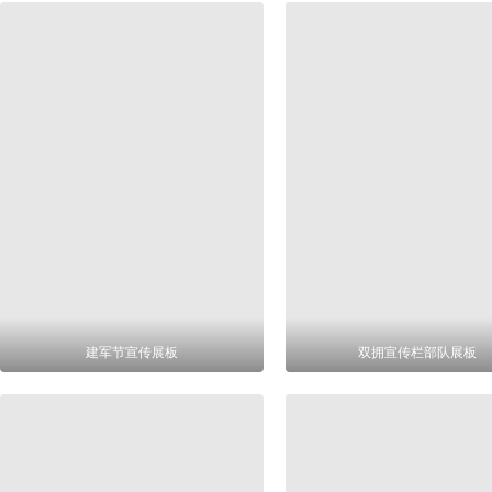
建军节宣传展板
双拥宣传栏部队展板