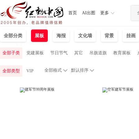
首页
AI出图
更多
全部分类
展板
海报
文化墙
背景
挂画
插画
手抄报
全部子类
党建展板
节日节气
其它
吊旗道旗
教育展板
全部格式

默认排序

全部类型
VIP