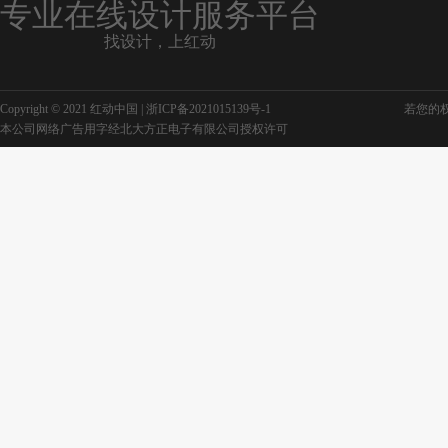
专业在线设计服务平台
找设计，上红动
建军节展板蓝色
建军节敬礼展板
Copyright © 2021 红动中国 |
浙ICP备2021015139号-1
若您的权利
国防建军节展板
81建军节宣传展板
本公司网络广告用字经北大方正电子有限公司授权许可