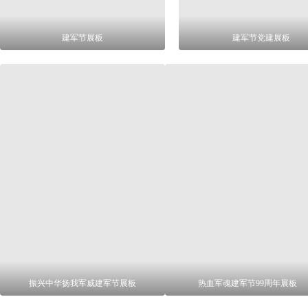
建军节展板
建军节党建展板
振兴中华扬我军威建军节展板
热血军魂建军节99周年展板