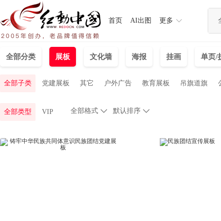
首页
AI出图
更多
全部分类
展板
文化墙
海报
挂画
单页/
全部子类
党建展板
其它
户外广告
教育展板
吊旗道旗
全部格式

默认排序

全部类型
VIP