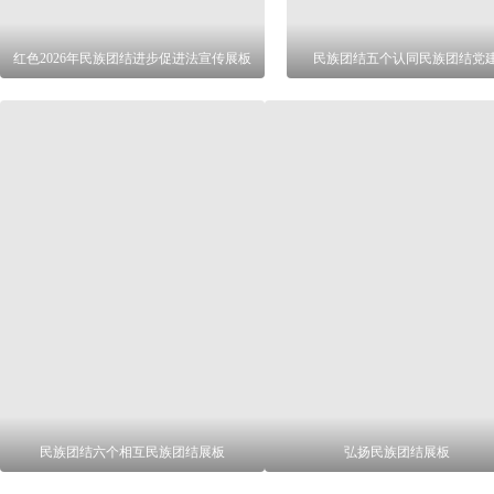
红色2026年民族团结进步促进法宣传展板
民族团结五个认同民族团结党
民族团结六个相互民族团结展板
弘扬民族团结展板