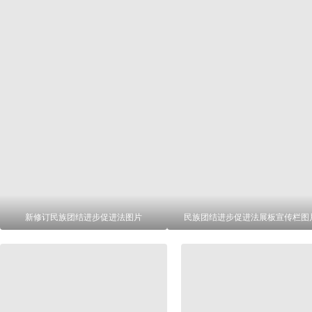
新修订民族团结进步促进法图片
民族团结进步促进法展板宣传栏图