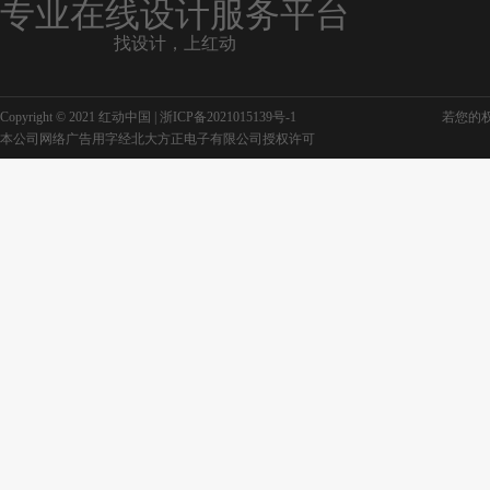
专业在线设计服务平台
找设计，上红动
民族团结ppt
民族团结宣传
Copyright © 2021 红动中国 |
浙ICP备2021015139号-1
若您的权利
民族团结竖版
本公司网络广告用字经北大方正电子有限公司授权许可