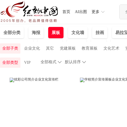
首页
AI出图
更多
全部分类
海报
展板
文化墙
挂画
易拉
背景墙|装饰画
名片|卡券
详情页
包装
婚庆|
全部子类
企业文化
其它
党建展板
教育展板
文化艺术
全部格式

默认排序

全部类型
VIP
地产展板