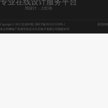
专业在线设计服务平台
找设计，上红动
中式企业文化
企业文化 海报
Copyright © 2021 红动中国 |
浙ICP备2021015139号-1
若您的权利
本公司网络广告用字经北大方正电子有限公司授权许可