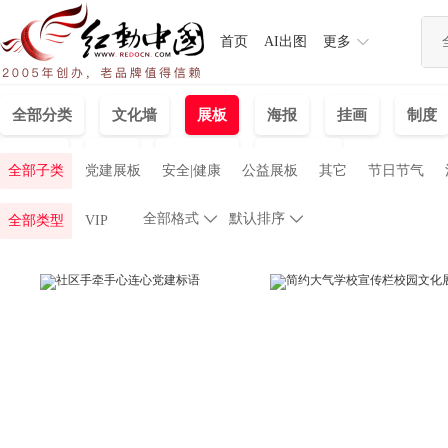
首页
AI出图
更多
全部分类
文化墙
展板
海报
挂画
制度
手抄报
画册
陈列装饰
名片|卡券
全部子类
党建展板
安全|健康
公益展板
其它
节日节气
全部格式

默认排序

全部类型
VIP
中医养生
地产展板
招聘展板
促销展板