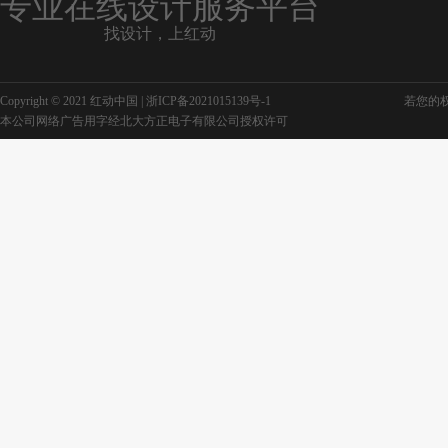
专业在线设计服务平台
找设计，上红动
社区综治展板
社区科普展板
Copyright © 2021 红动中国 |
浙ICP备2021015139号-1
若您的权利
本公司网络广告用字经北大方正电子有限公司授权许可