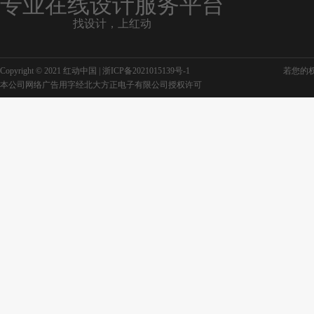
专业在线设计服务平台
找设计，上红动
消防宣传展板设计
房地产宣传展板设计
Copyright © 2021 红动中国 |
浙ICP备2021015139号-1
若您的权利
社区展板设计模板
学生展板设计
本公司网络广告用字经北大方正电子有限公司授权许可