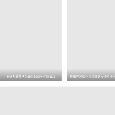
推进九五普法弘扬法治精神党建展板
组织开展深化扫黑除恶专项斗争