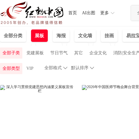
首页
AI出图
更多
全部分类
展板
海报
文化墙
挂画
易拉
banner海报
免抠元素
手抄报
背景
背景图片
全部子类
党建展板
节日节气
其它
企业文化
消防|安全生
全部格式

默认排序

全部类型
VIP
文化艺术
旅游展板
中医养生
生活服务展板
吊旗道旗