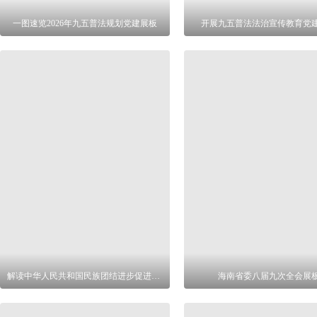
一图速览2026年九五普法规划党建展板
开展九五普法法治宣传教育党
解读中华人民共和国民族团结进步促进法展板
海南省委八届九次全会展