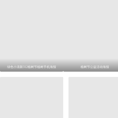
绿色小清新312植树节植树手机海报
植树节公益活动海报