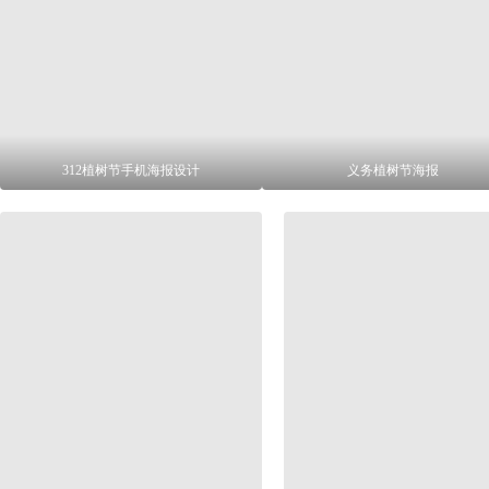
312植树节手机海报设计
义务植树节海报