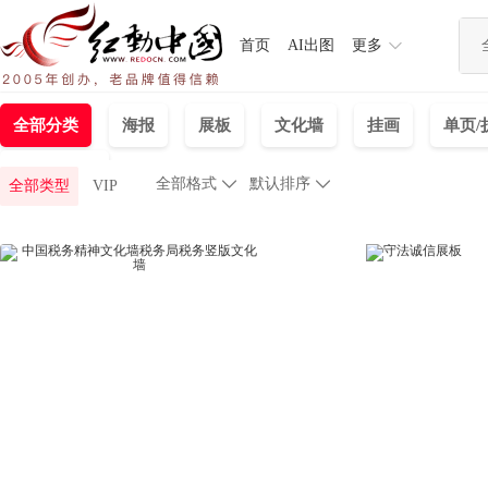
首页
AI出图
更多
全部分类
海报
展板
文化墙
挂画
单页/
banner海报
全部格式

默认排序

全部类型
VIP