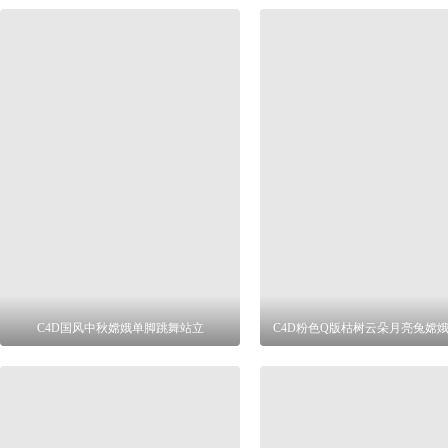
C4D国风中秋嫦娥单脚跳舞站立
C4D粉色Q版枯树云朵月亮兔嫦娥