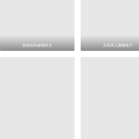
敦煌画风嫦娥奔月
古风美人嫦娥兔子