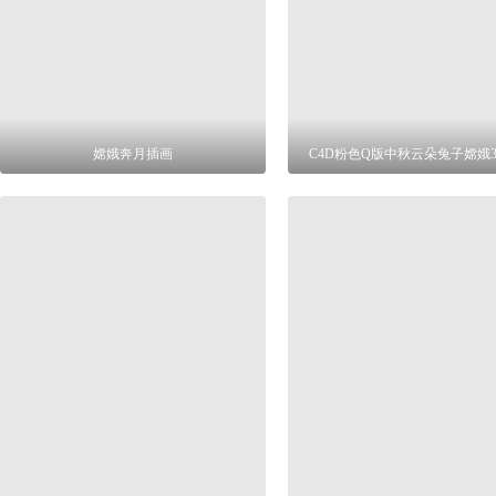
嫦娥奔月插画
C4D粉色Q版中秋云朵兔子嫦娥