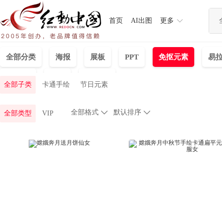
首页
AI出图
更多
全部分类
海报
展板
PPT
免抠元素
易
WORD
包装
PC首页
全部子类
卡通手绘
节日元素
全部格式

默认排序

全部类型
VIP