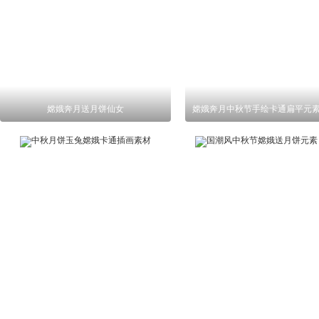
嫦娥奔月送月饼仙女